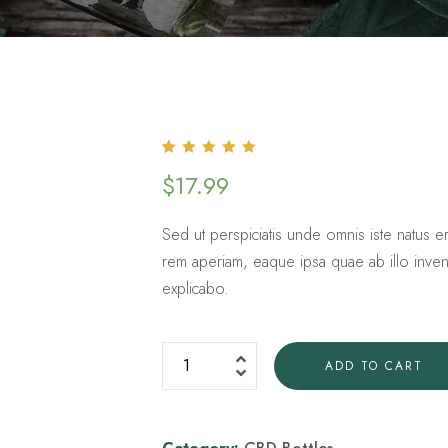
Rated
1
5.00
out
$
17.99
of 5 based
on
customer
rating
Sed ut perspiciatis unde omnis iste natus e
rem aperiam, eaque ipsa quae ab illo invento
explicabo.
ADD TO CART