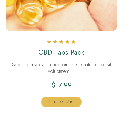
Rated
CBD Tabs Pack
5.00
out of 5
Sed ut perspiciatis unde omnis iste natus error sit
voluptatem …
$
17.99
ADD TO CART