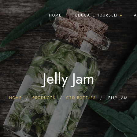
HOME
EDUCATE YOURSELF
A
What is ganja?
Patterns of Ganja use in Jamaica
The law and Cannabis
Jelly Jam
Cannabis Regulation
Decriminalization vs Legalization
HOME
PRODUCTS
CBD BOTTLES
JELLY JAM
Medical Treatment