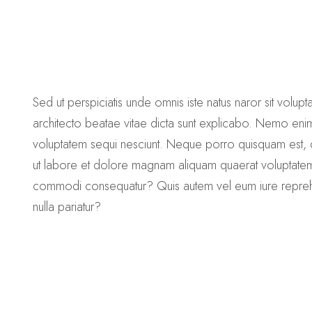
Sed ut perspiciatis unde omnis iste natus naror sit volu
architecto beatae vitae dicta sunt explicabo. Nemo enim
voluptatem sequi nesciunt. Neque porro quisquam est, q
ut labore et dolore magnam aliquam quaerat voluptatem. 
commodi consequatur? Quis autem vel eum iure reprehend
nulla pariatur?