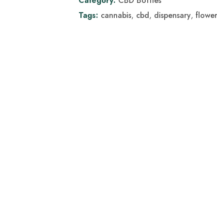
Category:
CBD Bottles
Tags:
cannabis
,
cbd
,
dispensary
,
flower