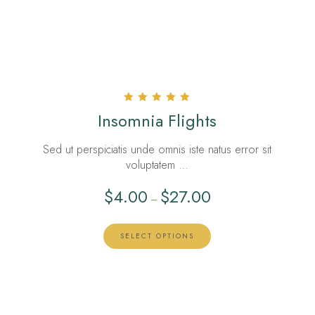
Rated
Insomnia Flights
5.00
out of 5
Sed ut perspiciatis unde omnis iste natus error sit
voluptatem …
$
4.00
$
27.00
–
SELECT OPTIONS