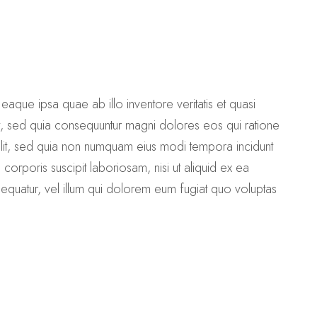
aque ipsa quae ab illo inventore veritatis et quasi
it, sed quia consequuntur magni dolores eos qui ratione
elit, sed quia non numquam eius modi tempora incidunt
rporis suscipit laboriosam, nisi ut aliquid ex ea
equatur, vel illum qui dolorem eum fugiat quo voluptas