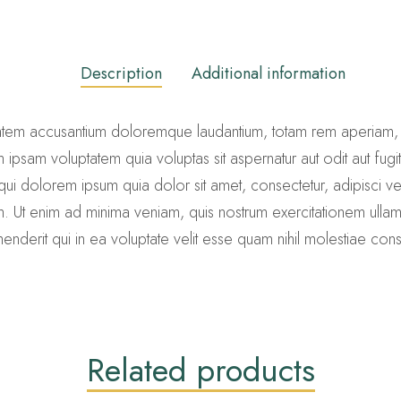
Description
Additional information
ptatem accusantium doloremque laudantium, totam rem aperiam, e
 ipsam voluptatem quia voluptas sit aspernatur aut odit aut fug
ui dolorem ipsum quia dolor sit amet, consectetur, adipisci v
Ut enim ad minima veniam, quis nostrum exercitationem ullam co
erit qui in ea voluptate velit esse quam nihil molestiae cons
Related products